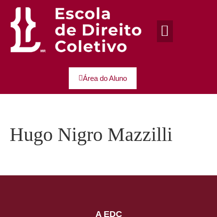
Área do Aluno
Hugo Nigro Mazzilli
A EDC