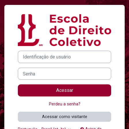
Ir para o conteúdo principal
Acesso a ESCOL
Identificação de usuário
Senha
Acessar
Perdeu a senha?
Acessar como visitante