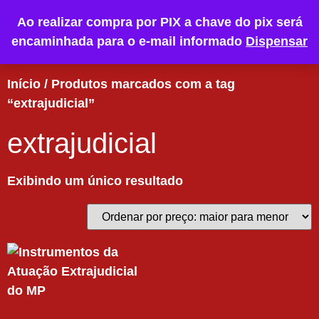
Ao realizar compra por PIX a chave do pix será
encaminhada para o e-mail informado
Dispensar
Início
/ Produtos marcados com a tag
“extrajudicial”
extrajudicial
Exibindo um único resultado