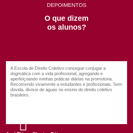
DEPOIMENTOS
AULA EXPERIMENTA
GUIA DO CURSO
O que dizem
Lei Geral de Proteção 
Lei Geral de Proteção 
os alunos?
Preencha o formulário para ter acesso a aula ex
Preencha o formulário para ter acesso ao 
Nome
Nome
A Escola de Direito Coletivo consegue conjugar a
dogmática com a vida profissional, agregando e
aperfeiçoando minhas práticas diárias na promotoria.
Recomendo vivamente a estudantes e profissionais. Sem
Email
Email
dúvida, divisor de águas no ensino do direito coletivo
brasileiro.
Qual o seu grau de instrução?
Qual o seu grau de instrução?