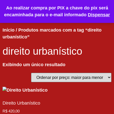
Ao realizar compra por PIX a chave do pix será
encaminhada para o e-mail informado
Dispensar
Início
/ Produtos marcados com a tag “direito
urbanístico”
direito urbanístico
Exibindo um único resultado
Direito Urbanístico
R$
420,00